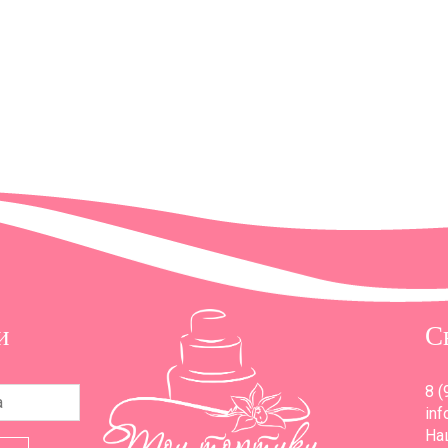
и
С
8 (
inf
Наш