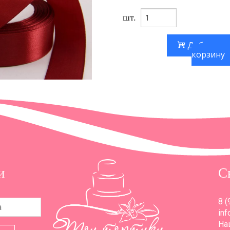
шт.
Добавить
корзину
и
С
8 (
inf
Наш