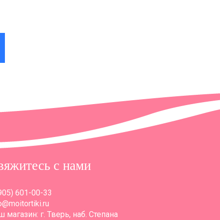
 в
вяжитесь с нами
905) 601-00-33
o@moitortiki.ru
 магазин: г. Тверь, наб. Степана