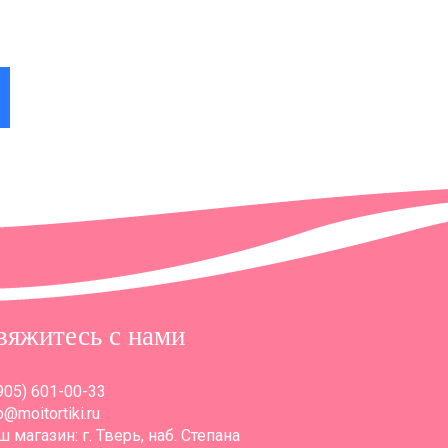
 в
вяжитесь с нами
905) 601-00-33
o@moitortiki.ru
 магазин: г. Тверь, наб. Степана