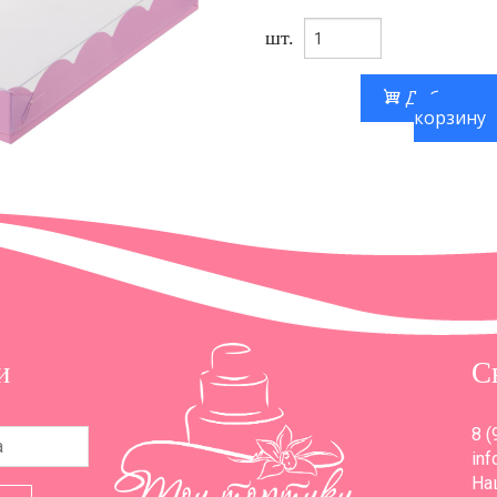
шт.
Добавить
корзину
и
С
8 (
inf
Наш