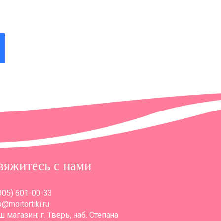
 в
вяжитесь с нами
905) 601-00-33
o@moitortiki.ru
 магазин: г. Тверь, наб. Степана