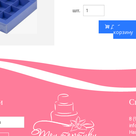
шт.
Добавить
корзину
и
С
8 (
inf
Наш